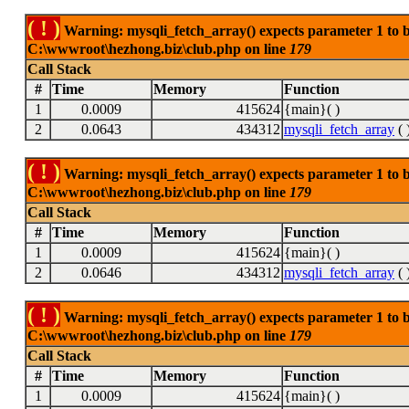
( ! )
Warning: mysqli_fetch_array() expects parameter 1 to be
C:\wwwroot\hezhong.biz\club.php on line
179
Call Stack
#
Time
Memory
Function
1
0.0009
415624
{main}( )
2
0.0643
434312
mysqli_fetch_array
( 
( ! )
Warning: mysqli_fetch_array() expects parameter 1 to be
C:\wwwroot\hezhong.biz\club.php on line
179
Call Stack
#
Time
Memory
Function
1
0.0009
415624
{main}( )
2
0.0646
434312
mysqli_fetch_array
( 
( ! )
Warning: mysqli_fetch_array() expects parameter 1 to be
C:\wwwroot\hezhong.biz\club.php on line
179
Call Stack
#
Time
Memory
Function
1
0.0009
415624
{main}( )