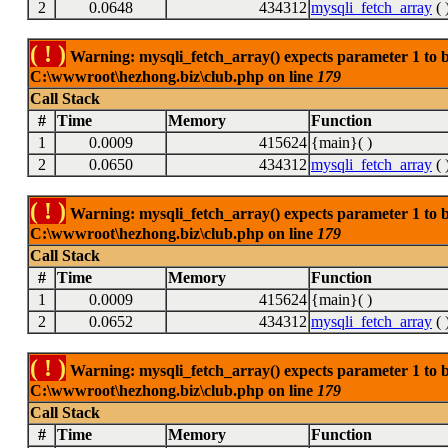
2
0.0648
434312
mysqli_fetch_array
( 
( ! )
Warning: mysqli_fetch_array() expects parameter 1 to be
C:\wwwroot\hezhong.biz\club.php on line
179
Call Stack
#
Time
Memory
Function
1
0.0009
415624
{main}( )
2
0.0650
434312
mysqli_fetch_array
( 
( ! )
Warning: mysqli_fetch_array() expects parameter 1 to be
C:\wwwroot\hezhong.biz\club.php on line
179
Call Stack
#
Time
Memory
Function
1
0.0009
415624
{main}( )
2
0.0652
434312
mysqli_fetch_array
( 
( ! )
Warning: mysqli_fetch_array() expects parameter 1 to be
C:\wwwroot\hezhong.biz\club.php on line
179
Call Stack
#
Time
Memory
Function