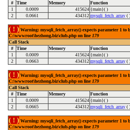
#
Time
Memory
Function
1
0.0009
415624
{main}( )
2
0.0661
434312
mysqli_fetch_array
( 
( ! )
Warning: mysqli_fetch_array() expects parameter 1 to be
C:\wwwroot\hezhong.biz\club.php on line
179
Call Stack
#
Time
Memory
Function
1
0.0009
415624
{main}( )
2
0.0663
434312
mysqli_fetch_array
( 
( ! )
Warning: mysqli_fetch_array() expects parameter 1 to be
C:\wwwroot\hezhong.biz\club.php on line
179
Call Stack
#
Time
Memory
Function
1
0.0009
415624
{main}( )
2
0.0665
434312
mysqli_fetch_array
( 
( ! )
Warning: mysqli_fetch_array() expects parameter 1 to be
C:\wwwroot\hezhong.biz\club.php on line
179