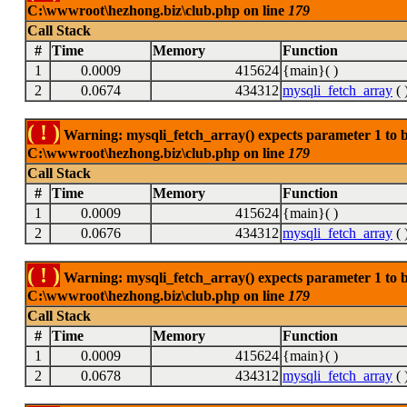
C:\wwwroot\hezhong.biz\club.php on line
179
Call Stack
#
Time
Memory
Function
1
0.0009
415624
{main}( )
2
0.0674
434312
mysqli_fetch_array
( 
( ! )
Warning: mysqli_fetch_array() expects parameter 1 to be
C:\wwwroot\hezhong.biz\club.php on line
179
Call Stack
#
Time
Memory
Function
1
0.0009
415624
{main}( )
2
0.0676
434312
mysqli_fetch_array
( 
( ! )
Warning: mysqli_fetch_array() expects parameter 1 to be
C:\wwwroot\hezhong.biz\club.php on line
179
Call Stack
#
Time
Memory
Function
1
0.0009
415624
{main}( )
2
0.0678
434312
mysqli_fetch_array
( 