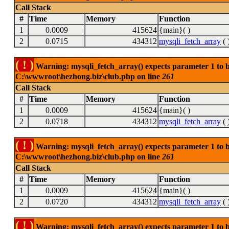
Call Stack
#
Time
Memory
Function
1
0.0009
415624
{main}( )
2
0.0715
434312
mysqli_fetch_array
( 
( ! )
Warning: mysqli_fetch_array() expects parameter 1 to be
C:\wwwroot\hezhong.biz\club.php on line
261
Call Stack
#
Time
Memory
Function
1
0.0009
415624
{main}( )
2
0.0718
434312
mysqli_fetch_array
( 
( ! )
Warning: mysqli_fetch_array() expects parameter 1 to be
C:\wwwroot\hezhong.biz\club.php on line
261
Call Stack
#
Time
Memory
Function
1
0.0009
415624
{main}( )
2
0.0720
434312
mysqli_fetch_array
( 
( ! )
Warning: mysqli_fetch_array() expects parameter 1 to be