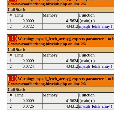
C:\wwwroot\hezhong.biz\club.php on line
261
Call Stack
#
Time
Memory
Function
1
0.0009
415624
{main}( )
2
0.0722
434312
mysqli_fetch_array
( 
( ! )
Warning: mysqli_fetch_array() expects parameter 1 to be
C:\wwwroot\hezhong.biz\club.php on line
261
Call Stack
#
Time
Memory
Function
1
0.0009
415624
{main}( )
2
0.0724
434312
mysqli_fetch_array
( 
( ! )
Warning: mysqli_fetch_array() expects parameter 1 to be
C:\wwwroot\hezhong.biz\club.php on line
261
Call Stack
#
Time
Memory
Function
1
0.0009
415624
{main}( )
2
0.0726
434312
mysqli_fetch_array
( 