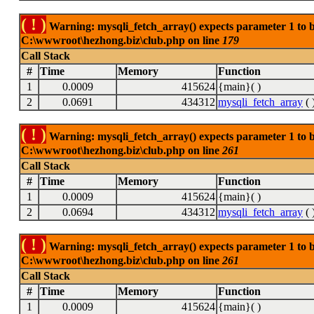
( ! )
Warning: mysqli_fetch_array() expects parameter 1 to be
C:\wwwroot\hezhong.biz\club.php on line
179
Call Stack
#
Time
Memory
Function
1
0.0009
415624
{main}( )
2
0.0691
434312
mysqli_fetch_array
( 
( ! )
Warning: mysqli_fetch_array() expects parameter 1 to be
C:\wwwroot\hezhong.biz\club.php on line
261
Call Stack
#
Time
Memory
Function
1
0.0009
415624
{main}( )
2
0.0694
434312
mysqli_fetch_array
( 
( ! )
Warning: mysqli_fetch_array() expects parameter 1 to be
C:\wwwroot\hezhong.biz\club.php on line
261
Call Stack
#
Time
Memory
Function
1
0.0009
415624
{main}( )