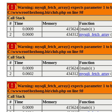
( ! )
Warning: mysqli_fetch_array() expects parameter 1 to be
C:\wwwroot\hezhong.biz\club.php on line
98
Call Stack
#
Time
Memory
Function
1
0.0009
415624
{main}( )
2
0.0600
434312
mysqli_fetch_array
(
( ! )
Warning: mysqli_fetch_array() expects parameter 1 to be
C:\wwwroot\hezhong.biz\club.php on line
98
Call Stack
#
Time
Memory
Function
1
0.0009
415624
{main}( )
2
0.0602
434312
mysqli_fetch_array
(
( ! )
Warning: mysqli_fetch_array() expects parameter 1 to be
C:\wwwroot\hezhong.biz\club.php on line
98
Call Stack
#
Time
Memory
Function
1
0.0009
415624
{main}( )