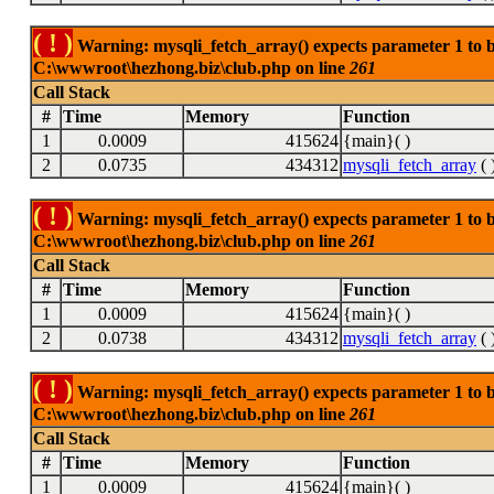
( ! )
Warning: mysqli_fetch_array() expects parameter 1 to be
C:\wwwroot\hezhong.biz\club.php on line
261
Call Stack
#
Time
Memory
Function
1
0.0009
415624
{main}( )
2
0.0735
434312
mysqli_fetch_array
( 
( ! )
Warning: mysqli_fetch_array() expects parameter 1 to be
C:\wwwroot\hezhong.biz\club.php on line
261
Call Stack
#
Time
Memory
Function
1
0.0009
415624
{main}( )
2
0.0738
434312
mysqli_fetch_array
( 
( ! )
Warning: mysqli_fetch_array() expects parameter 1 to be
C:\wwwroot\hezhong.biz\club.php on line
261
Call Stack
#
Time
Memory
Function
1
0.0009
415624
{main}( )