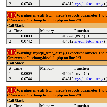
2
0.0740
434312
mysqli_fetch_array
( 
( ! )
Warning: mysqli_fetch_array() expects parameter 1 to be
C:\wwwroot\hezhong.biz\club.php on line
261
Call Stack
#
Time
Memory
Function
1
0.0009
415624
{main}( )
2
0.0742
434312
mysqli_fetch_array
( 
( ! )
Warning: mysqli_fetch_array() expects parameter 1 to be
C:\wwwroot\hezhong.biz\club.php on line
261
Call Stack
#
Time
Memory
Function
1
0.0009
415624
{main}( )
2
0.0744
434312
mysqli_fetch_array
( 
( ! )
Warning: mysqli_fetch_array() expects parameter 1 to be
C:\wwwroot\hezhong.biz\club.php on line
261
Call Stack
#
Time
Memory
Function