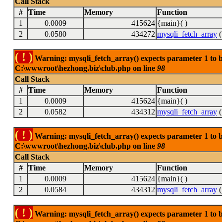
Call Stack
#
Time
Memory
Function
1
0.0009
415624
{main}( )
2
0.0580
434272
mysqli_fetch_array
(
( ! )
Warning: mysqli_fetch_array() expects parameter 1 to be
C:\wwwroot\hezhong.biz\club.php on line
98
Call Stack
#
Time
Memory
Function
1
0.0009
415624
{main}( )
2
0.0582
434312
mysqli_fetch_array
(
( ! )
Warning: mysqli_fetch_array() expects parameter 1 to be
C:\wwwroot\hezhong.biz\club.php on line
98
Call Stack
#
Time
Memory
Function
1
0.0009
415624
{main}( )
2
0.0584
434312
mysqli_fetch_array
(
( ! )
Warning: mysqli_fetch_array() expects parameter 1 to be