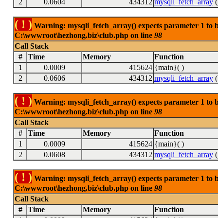
2
0.0604
434312
mysqli_fetch_array
(
( ! )
Warning: mysqli_fetch_array() expects parameter 1 to be
C:\wwwroot\hezhong.biz\club.php on line
98
Call Stack
#
Time
Memory
Function
1
0.0009
415624
{main}( )
2
0.0606
434312
mysqli_fetch_array
(
( ! )
Warning: mysqli_fetch_array() expects parameter 1 to be
C:\wwwroot\hezhong.biz\club.php on line
98
Call Stack
#
Time
Memory
Function
1
0.0009
415624
{main}( )
2
0.0608
434312
mysqli_fetch_array
(
( ! )
Warning: mysqli_fetch_array() expects parameter 1 to be
C:\wwwroot\hezhong.biz\club.php on line
98
Call Stack
#
Time
Memory
Function