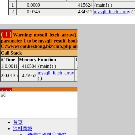
1
0.0009
415624
{main}( )
2
0.0745
434312
mysqli_fetch_array
( 