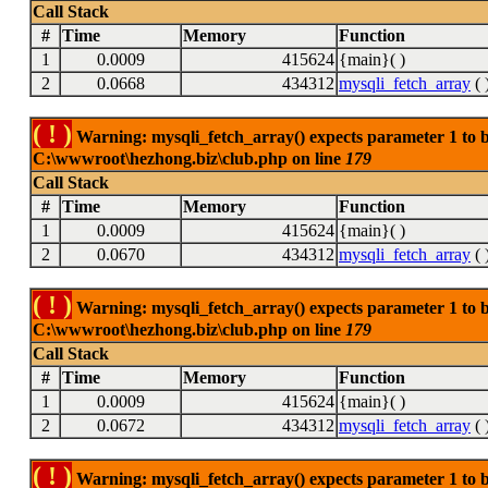
Call Stack
#
Time
Memory
Function
1
0.0009
415624
{main}( )
2
0.0668
434312
mysqli_fetch_array
( 
( ! )
Warning: mysqli_fetch_array() expects parameter 1 to be
C:\wwwroot\hezhong.biz\club.php on line
179
Call Stack
#
Time
Memory
Function
1
0.0009
415624
{main}( )
2
0.0670
434312
mysqli_fetch_array
( 
( ! )
Warning: mysqli_fetch_array() expects parameter 1 to be
C:\wwwroot\hezhong.biz\club.php on line
179
Call Stack
#
Time
Memory
Function
1
0.0009
415624
{main}( )
2
0.0672
434312
mysqli_fetch_array
( 
( ! )
Warning: mysqli_fetch_array() expects parameter 1 to be