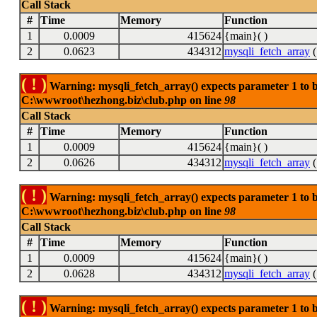
Call Stack
#
Time
Memory
Function
1
0.0009
415624
{main}( )
2
0.0623
434312
mysqli_fetch_array
(
( ! )
Warning: mysqli_fetch_array() expects parameter 1 to be
C:\wwwroot\hezhong.biz\club.php on line
98
Call Stack
#
Time
Memory
Function
1
0.0009
415624
{main}( )
2
0.0626
434312
mysqli_fetch_array
(
( ! )
Warning: mysqli_fetch_array() expects parameter 1 to be
C:\wwwroot\hezhong.biz\club.php on line
98
Call Stack
#
Time
Memory
Function
1
0.0009
415624
{main}( )
2
0.0628
434312
mysqli_fetch_array
(
( ! )
Warning: mysqli_fetch_array() expects parameter 1 to be