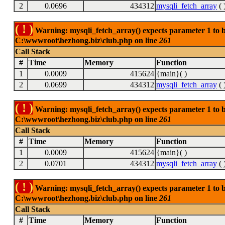
2
0.0696
434312
mysqli_fetch_array
( 
( ! )
Warning: mysqli_fetch_array() expects parameter 1 to be
C:\wwwroot\hezhong.biz\club.php on line
261
Call Stack
#
Time
Memory
Function
1
0.0009
415624
{main}( )
2
0.0699
434312
mysqli_fetch_array
( 
( ! )
Warning: mysqli_fetch_array() expects parameter 1 to be
C:\wwwroot\hezhong.biz\club.php on line
261
Call Stack
#
Time
Memory
Function
1
0.0009
415624
{main}( )
2
0.0701
434312
mysqli_fetch_array
( 
( ! )
Warning: mysqli_fetch_array() expects parameter 1 to be
C:\wwwroot\hezhong.biz\club.php on line
261
Call Stack
#
Time
Memory
Function