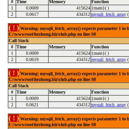
#
Time
Memory
Function
1
0.0009
415624
{main}( )
2
0.0617
434312
mysqli_fetch_array
(
( ! )
Warning: mysqli_fetch_array() expects parameter 1 to be
C:\wwwroot\hezhong.biz\club.php on line
98
Call Stack
#
Time
Memory
Function
1
0.0009
415624
{main}( )
2
0.0619
434312
mysqli_fetch_array
(
( ! )
Warning: mysqli_fetch_array() expects parameter 1 to be
C:\wwwroot\hezhong.biz\club.php on line
98
Call Stack
#
Time
Memory
Function
1
0.0009
415624
{main}( )
2
0.0621
434312
mysqli_fetch_array
(
( ! )
Warning: mysqli_fetch_array() expects parameter 1 to be
C:\wwwroot\hezhong.biz\club.php on line
98