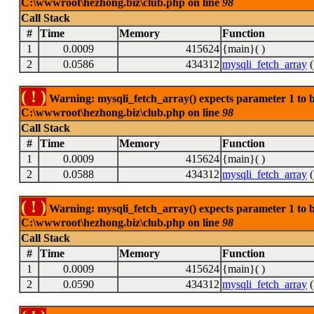
C:\wwwroot\hezhong.biz\club.php on line
98
Call Stack
#
Time
Memory
Function
1
0.0009
415624
{main}( )
2
0.0586
434312
mysqli_fetch_array
(
( ! )
Warning: mysqli_fetch_array() expects parameter 1 to be
C:\wwwroot\hezhong.biz\club.php on line
98
Call Stack
#
Time
Memory
Function
1
0.0009
415624
{main}( )
2
0.0588
434312
mysqli_fetch_array
(
( ! )
Warning: mysqli_fetch_array() expects parameter 1 to be
C:\wwwroot\hezhong.biz\club.php on line
98
Call Stack
#
Time
Memory
Function
1
0.0009
415624
{main}( )
2
0.0590
434312
mysqli_fetch_array
(