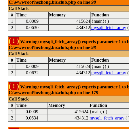
C:\wwwroot\hezhong.biz\club.php on line
98
Call Stack
#
Time
Memory
Function
1
0.0009
415624
{main}( )
2
0.0630
434312
mysqli_fetch_array
(
( ! )
Warning: mysqli_fetch_array() expects parameter 1 to be
C:\wwwroot\hezhong.biz\club.php on line
98
Call Stack
#
Time
Memory
Function
1
0.0009
415624
{main}( )
2
0.0632
434312
mysqli_fetch_array
(
( ! )
Warning: mysqli_fetch_array() expects parameter 1 to be
C:\wwwroot\hezhong.biz\club.php on line
179
Call Stack
#
Time
Memory
Function
1
0.0009
415624
{main}( )
2
0.0634
434312
mysqli_fetch_array
( 