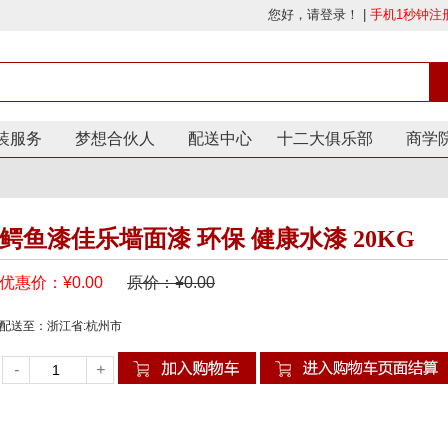
装服务
梦想合伙人
配送中心
十二大俱乐部
商学
鳄鱼漆佳乐墙面漆 环保 健康水漆 20KG
优惠价：¥
0.00
原价：¥
0.00
配送至：浙江省:杭州市
-
+